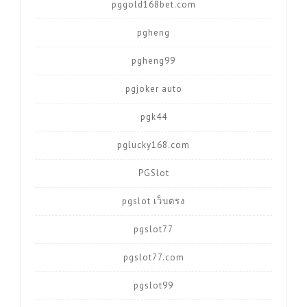
pggold168bet.com
pgheng
pgheng99
pgjoker auto
pgk44
pglucky168.com
PGSlot
pgslot เว็บตรง
pgslot77
pgslot77.com
pgslot99