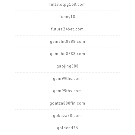
fullslotpg168.com
funny18
future24bet.com
gamehit8888.com
gamehit8888.com
gaojing888
gem99ths.com
gem99ths.com
goatza888fin.com
gobaza88.com
golden456