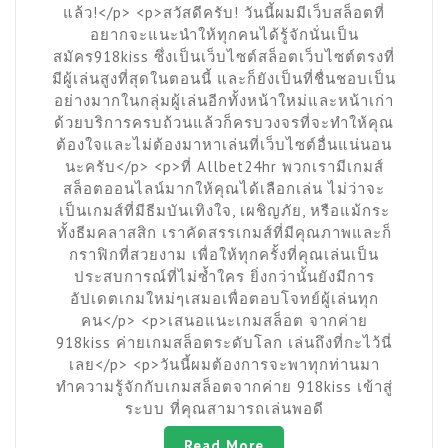
แล้ว!</p> <p>สวัสดีครับ! วันนี้ผมมีเว็บสล็อตที่
อยากจะแนะนำให้ทุกคนได้รู้จักนั่นเป็น
สมัคร918kiss ซึ่งเป็นเว็บไซต์สล็อตเว็บไซต์ตรงที่
มีผู้เล่นสูงที่สุดในตอนนี้ และก็ยังเป็นที่ชื่นชอบเป็น
อย่างมากในกลุ่มผู้เล่นอีกทั้งหน้าใหม่และหน้าเก่า
ด้วยบริการครบถ้วนแล้วก็ครบวงจรที่จะทำให้คุณ
ต้องใจและไม่ต้องมาหาเล่นที่เว็บไซต์อื่นแน่นอน
นะครับ</p> <p>ที่ Allbet24hr พวกเรามีเกมส์
สล็อตออนไลน์มากให้คุณได้เลือกเล่น ไม่ว่าจะ
เป็นเกมส์ที่มีธีมบันเทิงใจ, เผชิญภัย, หรือแม้กระ
ทั้งธีมคลาสสิก เราคัดสรรเกมส์ที่มีคุณภาพและก็
กราฟิกที่สวยงาม เพื่อให้ทุกครั้งที่คุณเล่นเป็น
ประสบการณ์ที่ไม่ซ้ำใคร ยิ่งกว่านั้นยังมีการ
อัปเดตเกมใหม่ๆเสมอเพื่อตอบโจทย์ผู้เล่นทุก
คน</p> <p>เสนอแนะเกมสล็อต จากค่าย
918kiss ค่ายเกมสล็อตระดับโลก เล่นถึงที่กะไว้นี่
เลย</p> <p>วันนี้ผมต้องการจะพาทุกท่านมา
ทำความรู้จักกับเกมสล็อตจากค่าย 918kiss เข้าสู่
ระบบ ที่คุณสามารถเล่นพอดี
Read More