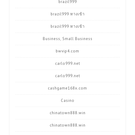
brazil999
brazil999 ทางเข้า
brazil999 ทางเข้า
Business, Small Business
bwvip4.com
carlo999.net
carlo999.net
cashgame168x.com
Casino
chinatown888.win
chinatown888.win