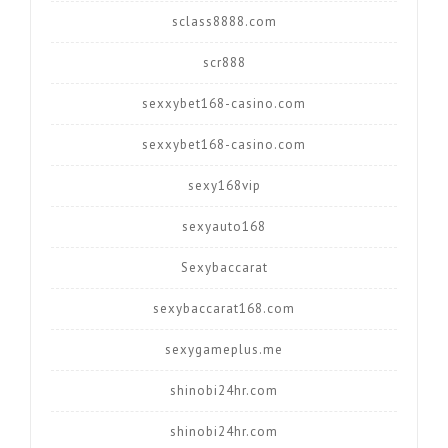
sclass8888.com
scr888
sexxybet168-casino.com
sexxybet168-casino.com
sexy168vip
sexyauto168
Sexybaccarat
sexybaccarat168.com
sexygameplus.me
shinobi24hr.com
shinobi24hr.com