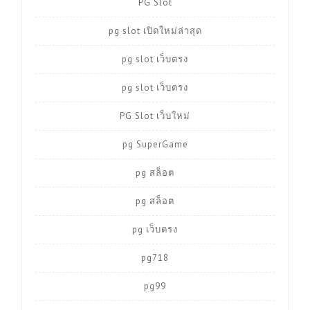
PG Slot
pg slot เปิดใหม่ล่าสุด
pg slot เว็บตรง
pg slot เว็บตรง
PG Slot เว็บใหม่
pg SuperGame
pg สล็อต
pg สล็อต
pg เว็บตรง
pg718
pg99