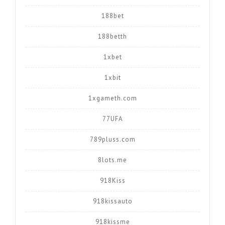
188bet
188betth
1xbet
1xbit
1xgameth.com
77UFA
789pluss.com
8lots.me
918Kiss
918kissauto
918kissme