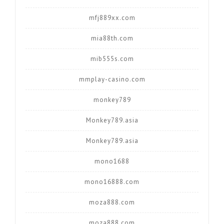
mfj889xx.com
mia88th.com
mib555s.com
mmplay-casino.com
monkey789
Monkey789.asia
Monkey789.asia
mono1688
mono16888.com
moza888.com
moza888.com