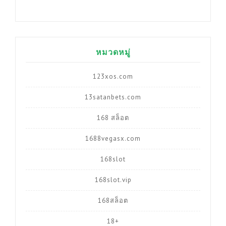
หมวดหมู่
123xos.com
13satanbets.com
168 สล็อต
1688vegasx.com
168slot
168slot.vip
168สล็อต
18+