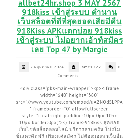
allbet24hr.shop 3 MAY 2567
918kiss เข้าสู่ระบบ ตำนาน
เว็บสล็อตที่ดีที่สุดยอดเสียมีคืน
918Kiss APKแตกบ่อย 918kiss
เข้าสู่ระบบ ไม่อยากเอ้าท์สมัคร
เลย Top 47 by Margie
7 พฤษภาคม 2024
James Cox
0
Comments
<div class="pbs-main-wrapper"><p><iframe
width="640" height="360"
src="//www.youtube.com/embed/uAZNOdSLPPA
" frameborder="0" allowfullscreen
style="float:right;padding:10px 0px 10px
10px;border:0px;"></iframe>918kiss สุดยอด
เว็บไซต์สล็อตออนไลน์ บริการครบครัน โปรโม
ชั่นเครดิตฟรี เพียงแค่สมัคร ไม่ต้องมองหาเว็บอื่น