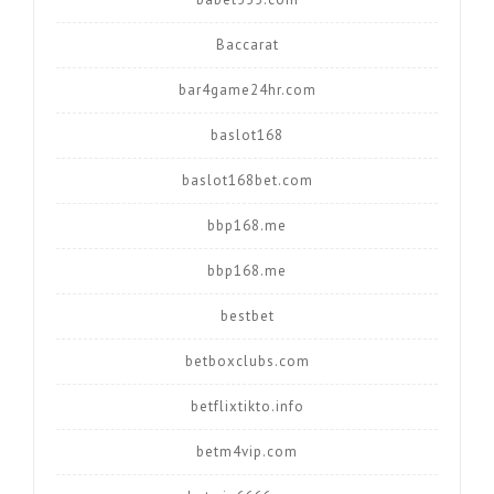
Baccarat
bar4game24hr.com
baslot168
baslot168bet.com
bbp168.me
bbp168.me
bestbet
betboxclubs.com
betflixtikto.info
betm4vip.com