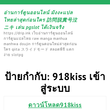
Skip
to
อ่านการ์ตูนออนไลน์ มังงะแปล
content
ไทยล่าสุดก่อนใคร 訪問脱糞号泣
ニキ เล่น pgslot ได้เงินจริง
https://drip.ink เว็บอ่านการ์ตูนออนไลน์
การ์ตูนแปลไทย raw manga manhua
manhwa doujin การ์ตูนตอนใหม่ล่าสุดก่อน
ใคร qiita スライドモード สลอตพีจี แตก
ง่าย slotpg
ป้ายกำกับ:
918kiss เข้า
สู่ระบบ
ดาวน์โหลด918kiss