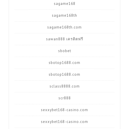
sagame168
sagame168th
sagame168th.com
sawan888 เครดิตฟรี
sbobet
sbotop1688.com
sbotop1688.com
sclass8888.com
scr888
sexxybet168-casino.com
sexxybet168-casino.com