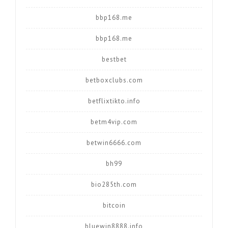
bbp168.me
bbp168.me
bestbet
betboxclubs.com
betflixtikto.info
betm4vip.com
betwin6666.com
bh99
bio285th.com
bitcoin
bluewin8888.info