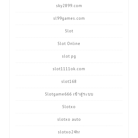
sky2899.com
sl99games.com
Slot
Slot Online
slot pg
slot1111ok.com
slot168
Slotgame666 เข้าสู่ระบบ
Slotxo
slotxo auto
slotxo24hr