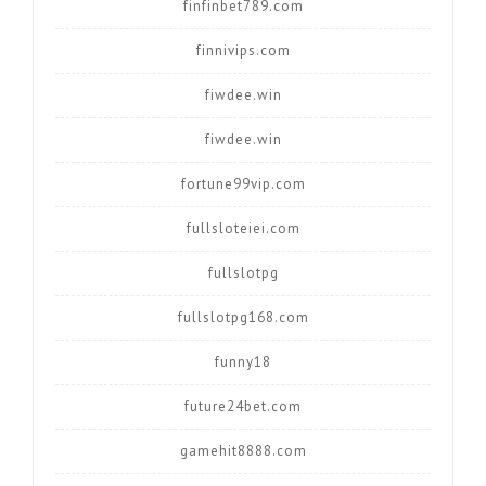
finfinbet789.com
finnivips.com
fiwdee.win
fiwdee.win
fortune99vip.com
fullsloteiei.com
fullslotpg
fullslotpg168.com
funny18
future24bet.com
gamehit8888.com