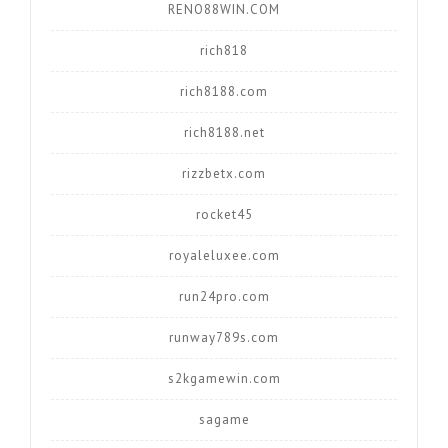
RENO88WIN.COM
rich818
rich8188.com
rich8188.net
rizzbetx.com
rocket45
royaleluxee.com
run24pro.com
runway789s.com
s2kgamewin.com
sagame