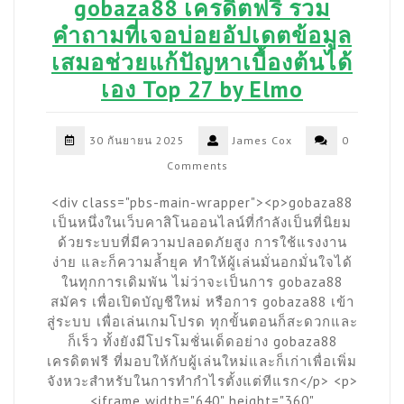
gobaza88 เครดิตฟรี รวม
คำถามที่เจอบ่อยอัปเดตข้อมูล
เสมอช่วยแก้ปัญหาเบื้องต้นได้
เอง Top 27 by Elmo
30 กันยายน 2025
James Cox
0
Comments
<div class="pbs-main-wrapper"><p>gobaza88
เป็นหนึ่งในเว็บคาสิโนออนไลน์ที่กำลังเป็นที่นิยม
ด้วยระบบที่มีความปลอดภัยสูง การใช้แรงงาน
ง่าย และก็ความล้ำยุค ทำให้ผู้เล่นมั่นอกมั่นใจได้
ในทุกการเดิมพัน ไม่ว่าจะเป็นการ gobaza88
สมัคร เพื่อเปิดบัญชีใหม่ หรือการ gobaza88 เข้า
สู่ระบบ เพื่อเล่นเกมโปรด ทุกขั้นตอนก็สะดวกและ
ก็เร็ว ทั้งยังมีโปรโมชั่นเด็ดอย่าง gobaza88
เครดิตฟรี ที่มอบให้กับผู้เล่นใหม่และก็เก่าเพื่อเพิ่ม
จังหวะสำหรับในการทำกำไรตั้งแต่ทีแรก</p> <p>
<iframe width="640" height="360"