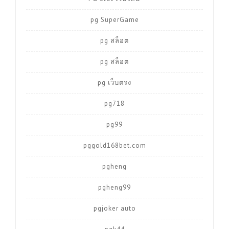
pg SuperGame
pg สล็อต
pg สล็อต
pg เว็บตรง
pg718
pg99
pggold168bet.com
pgheng
pgheng99
pgjoker auto