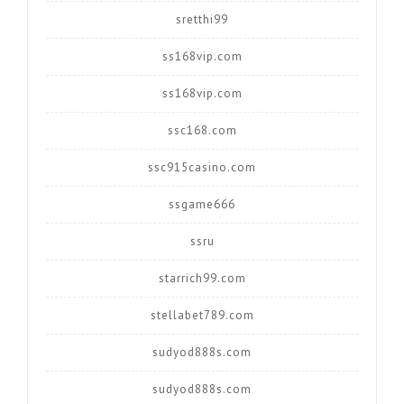
sretthi99
ss168vip.com
ss168vip.com
ssc168.com
ssc915casino.com
ssgame666
ssru
starrich99.com
stellabet789.com
sudyod888s.com
sudyod888s.com