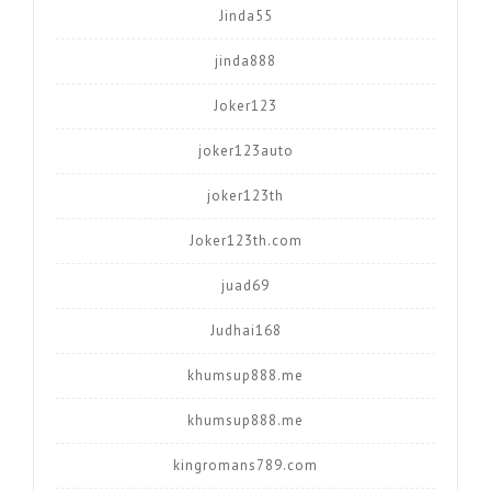
Jinda55
jinda888
Joker123
joker123auto
joker123th
Joker123th.com
juad69
Judhai168
khumsup888.me
khumsup888.me
kingromans789.com