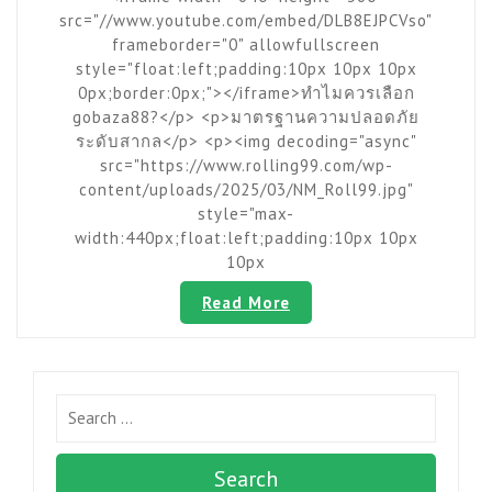
src="//www.youtube.com/embed/DLB8EJPCVso"
frameborder="0" allowfullscreen
style="float:left;padding:10px 10px 10px
0px;border:0px;"></iframe>ทำไมควรเลือก
gobaza88?</p> <p>มาตรฐานความปลอดภัย
ระดับสากล</p> <p><img decoding="async"
src="https://www.rolling99.com/wp-
content/uploads/2025/03/NM_Roll99.jpg"
style="max-
width:440px;float:left;padding:10px 10px
10px
Read More
Search