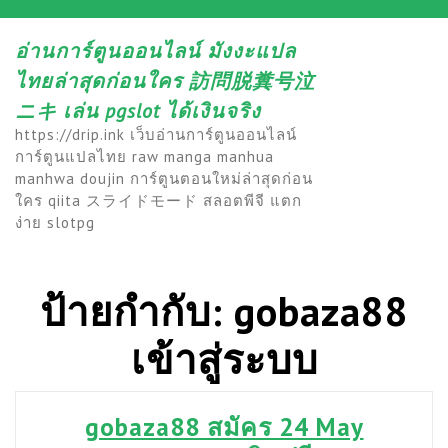
Skip
to
อ่านการ์ตูนออนไลน์ มังงะแปล
content
ไทยล่าสุดก่อนใคร 訪問脱糞号泣
ニキ เล่น pgslot ได้เงินจริง
https://drip.ink เว็บอ่านการ์ตูนออนไลน์
การ์ตูนแปลไทย raw manga manhua
manhwa doujin การ์ตูนตอนใหม่ล่าสุดก่อน
ใคร qiita スライドモード สลอตพีจี แตก
ง่าย slotpg
ป้ายกำกับ:
gobaza88
เข้าสู่ระบบ
gobaza88 สมัคร 24 May