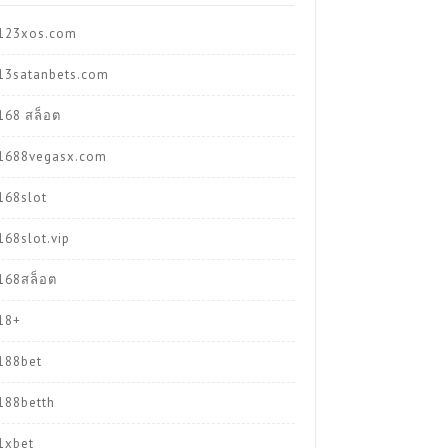
123xos.com
13satanbets.com
168 สล็อต
1688vegasx.com
168slot
168slot.vip
168สล็อต
18+
188bet
188betth
1xbet