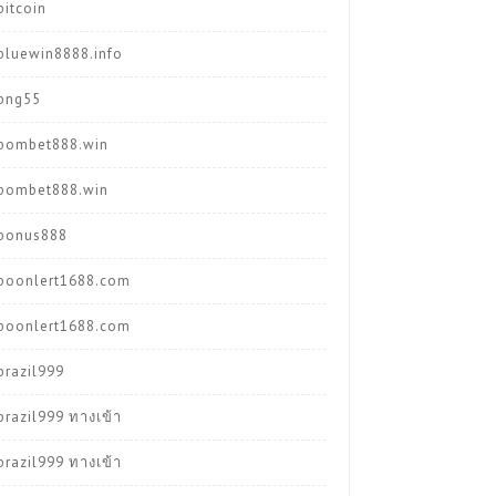
bitcoin
bluewin8888.info
bng55
bombet888.win
bombet888.win
bonus888
boonlert1688.com
boonlert1688.com
brazil999
brazil999 ทางเข้า
brazil999 ทางเข้า