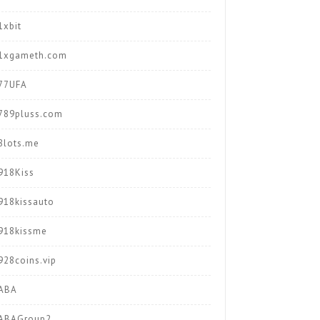
1xbit
1xgameth.com
77UFA
789pluss.com
8lots.me
918Kiss
918kissauto
918kissme
928coins.vip
ABA
ABAGroup2