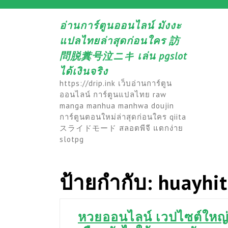
Skip
to
อ่านการ์ตูนออนไลน์ มังงะ
content
แปลไทยล่าสุดก่อนใคร 訪
問脱糞号泣ニキ เล่น pgslot
ได้เงินจริง
https://drip.ink เว็บอ่านการ์ตูน
ออนไลน์ การ์ตูนแปลไทย raw
manga manhua manhwa doujin
การ์ตูนตอนใหม่ล่าสุดก่อนใคร qiita
スライドモード สลอตพีจี แตกง่าย
slotpg
ป้ายกำกับ:
huayhi
หวยออนไลน์ เวปไซต์ใหญ่