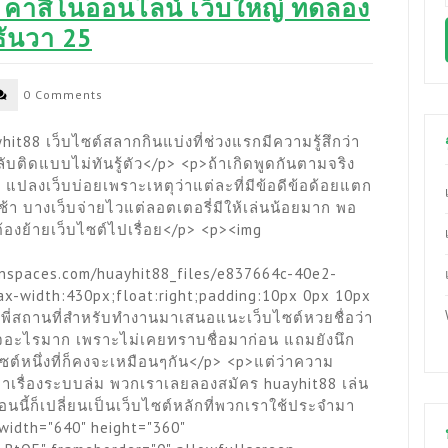
ณ คาสิโนออนไลน์ เว็บใหญ่ ทดลอง
ธันวา 25
0 Comments
t88 เว็บไซต์สลากกินแบ่งที่ช่วงแรกมีความรู้สึกว่า
บติดแบบไม่ทันรู้ตัว</p> <p>ถ้าเกิดพูดกันตามจริง
 แปลงเว็บบ่อยเพราะเหตุว่าแต่ละที่มีข้อดีข้อด้อยแตก
ช้า บางเว็บจ่ายไวแต่ลอตเตอรี่มีให้เล่นน้อยมาก พอ
ำต้องย้ายเว็บไซต์ไปเรื่อย</p> <p><img
eanspaces.com/huayhit88_files/e837664c-40e2-
x-width:430px;float:right;padding:10px 0px 10px
ุ่นพี่สถานที่สำหรับทำงานมาเสนอแนะเว็บไซต์หวยชื่อว่า
จอะไรมาก เพราะไม่เคยทราบชื่อมาก่อน แถมยังนึก
ไซต์หนึ่งที่ก็คงจะเหมือนๆกัน</p> <p>แต่ว่าความ
ปัญหาเรื่องระบบล่ม พวกเราเลยลองสมัคร huayhit88 เล่น
อนนี้ก็เปลี่ยนเป็นเว็บไซต์หลักที่พวกเราใช้ประจำมา
idth="640" height="360"