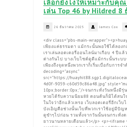
เลือกยังไงให้เหมาะกับคุ
เล่น Top 46 by Hildred 8 
26 ธันวาคม 2025
James Cox
<div class="pbs-main-wrapper"><p>huayhi
เพียงแค่ธรรมดา แม้กระนั้นพอใช้ได้ลองกลั
เราเล่นลอตเตอรี่ออนไลน์มาเกือบ 4 ปีแล้ว
ต่างกันไป บางเว็บไซต์ดูดีแม้กระนั้นระบบ
เพียงถึงจุดหนึ่งพวกเราก็เริ่มเบื่อกับการจ
decoding="async"
src="https://huayhit88.sgp1.digitaloc
4d0f-9059-c60d59c86a48.jpg" style="ma
10px;border:0px;"/>จนกระทั่งวันหนึ่งมีร
หวยได้รับความนิยม88 ตอนต้นก็มิได้สนใ
ในใจว่าอีกแล้วเหรอ เว็บลอตเตอรี่อีกเว็บ
บังเอิญคือช่วงนั้นเว็บที่พวกเราใช้อยู่มี
ดูขำๆไปก่อน รวมทั้งจากวันนั้นจนกระทั่งต
ยาวนานหลายเดือนแล้ว</p> <p><iframe w