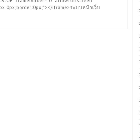
BtOE" frameborder="0" allowfullscreen
0px 0px;border:0px;"></iframe>ระบบหน้าเว็บ