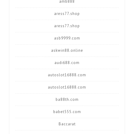
amb888
aress77.shop
aress77.shop
asb9999.com
askwin88.online
audi688.com
autoslot16888.com
autoslot16888.com
ba88th.com
babet555.com
Baccarat