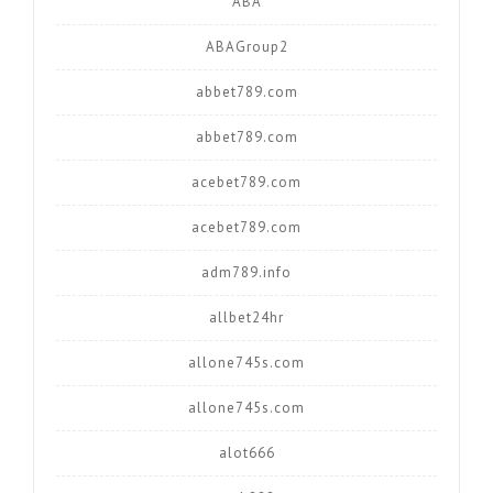
ABA
ABAGroup2
abbet789.com
abbet789.com
acebet789.com
acebet789.com
adm789.info
allbet24hr
allone745s.com
allone745s.com
alot666