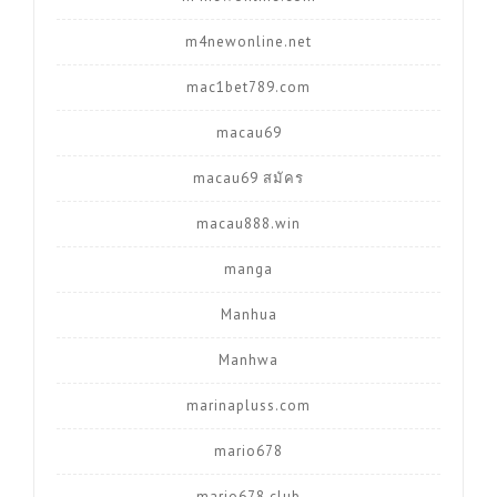
m4newonline.net
mac1bet789.com
macau69
macau69 สมัคร
macau888.win
manga
Manhua
Manhwa
marinapluss.com
mario678
mario678.club