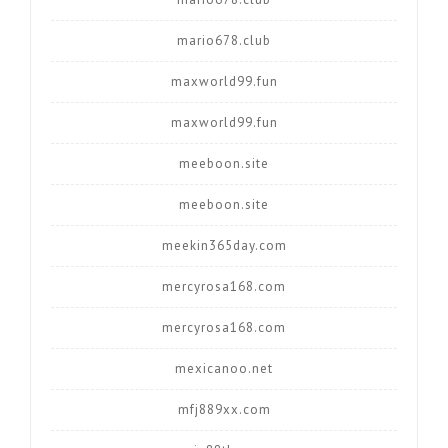
mario678.club
maxworld99.fun
maxworld99.fun
meeboon.site
meeboon.site
meekin365day.com
mercyrosa168.com
mercyrosa168.com
mexicanoo.net
mfj889xx.com