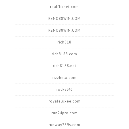
realflikbet.com
RENO88WIN.COM
RENO88WIN.COM
rich818
rich8188.com
rich8188.net
rizzbetx.com
rocket45
royaleluxee.com
run24pro.com
runway789s.com