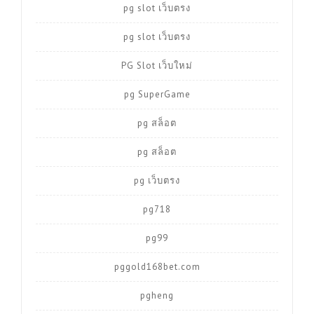
pg slot เว็บตรง
pg slot เว็บตรง
PG Slot เว็บใหม่
pg SuperGame
pg สล็อต
pg สล็อต
pg เว็บตรง
pg718
pg99
pggold168bet.com
pgheng