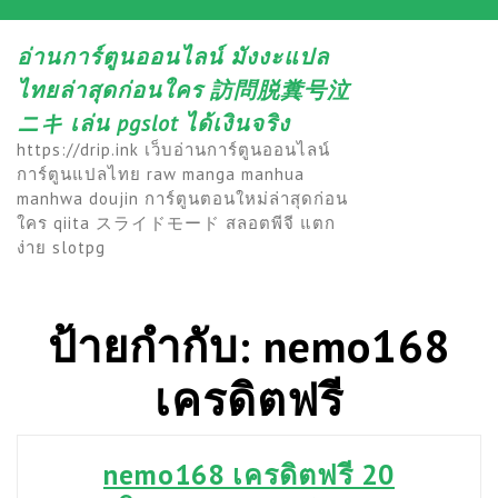
Skip
to
อ่านการ์ตูนออนไลน์ มังงะแปล
content
ไทยล่าสุดก่อนใคร 訪問脱糞号泣
ニキ เล่น pgslot ได้เงินจริง
https://drip.ink เว็บอ่านการ์ตูนออนไลน์
การ์ตูนแปลไทย raw manga manhua
manhwa doujin การ์ตูนตอนใหม่ล่าสุดก่อน
ใคร qiita スライドモード สลอตพีจี แตก
ง่าย slotpg
ป้ายกำกับ:
nemo168
เครดิตฟรี
nemo168 เครดิตฟรี 20