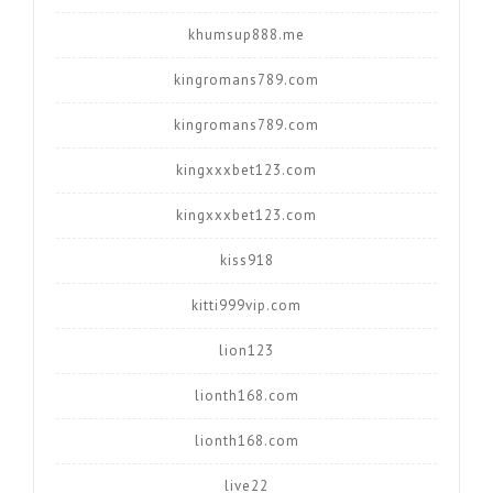
khumsup888.me
kingromans789.com
kingromans789.com
kingxxxbet123.com
kingxxxbet123.com
kiss918
kitti999vip.com
lion123
lionth168.com
lionth168.com
live22