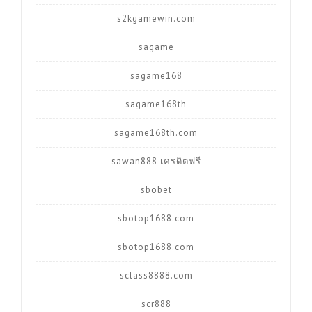
s2kgamewin.com
sagame
sagame168
sagame168th
sagame168th.com
sawan888 เครดิตฟรี
sbobet
sbotop1688.com
sbotop1688.com
sclass8888.com
scr888