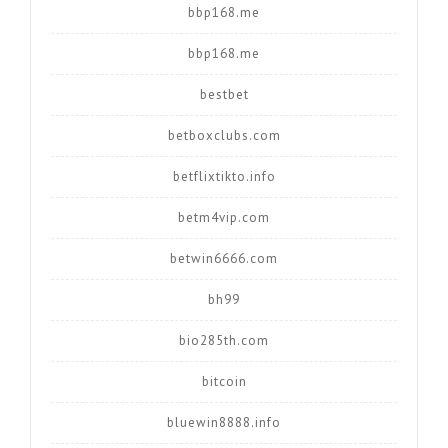
bbp168.me
bbp168.me
bestbet
betboxclubs.com
betflixtikto.info
betm4vip.com
betwin6666.com
bh99
bio285th.com
bitcoin
bluewin8888.info