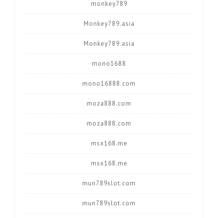
monkey789
Monkey789.asia
Monkey789.asia
mono1688
mono16888.com
moza888.com
moza888.com
msx168.me
msx168.me
mun789slot.com
mun789slot.com