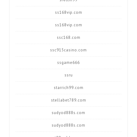
ss168vip.com
ss168vip.com
ssc168.com
ssc915casino.com
ssgame666
ssru
starrich99.com
stellabet789.com
sudyod888s.com
sudyod888s.com