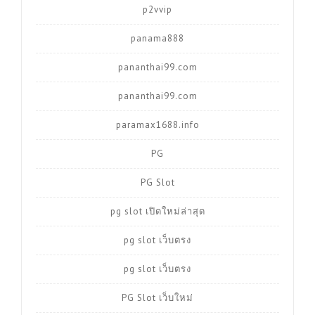
p2vvip
panama888
pananthai99.com
pananthai99.com
paramax1688.info
PG
PG Slot
pg slot เปิดใหม่ล่าสุด
pg slot เว็บตรง
pg slot เว็บตรง
PG Slot เว็บใหม่