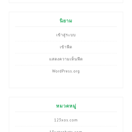
นิยาม
เข้าสู่ระบบ
เข้าฟีด
แสดงความเห็นฟีด
WordPress.org
หมวดหมู่
123xos.com