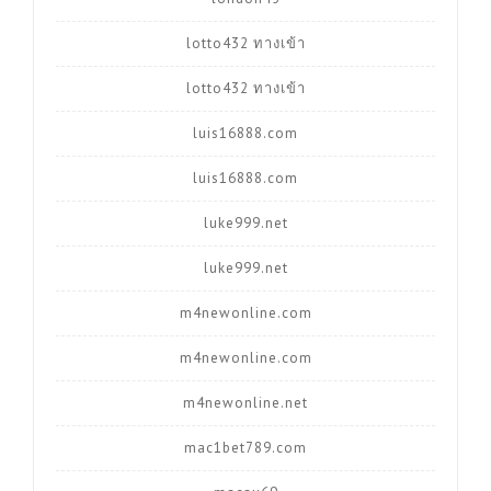
lotto432 ทางเข้า
lotto432 ทางเข้า
luis16888.com
luis16888.com
luke999.net
luke999.net
m4newonline.com
m4newonline.com
m4newonline.net
mac1bet789.com