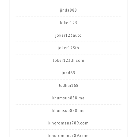
jinda888
Joker123
joker123auto
joker123th
Joker123th.com
juad69
Judhai168
khumsup888.me
khumsup888.me
kingromans789.com
kingromans789.com