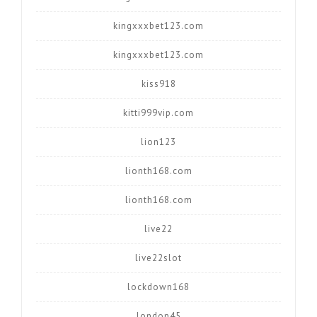
kingxxxbet123.com
kingxxxbet123.com
kiss918
kitti999vip.com
lion123
lionth168.com
lionth168.com
live22
live22slot
lockdown168
london45