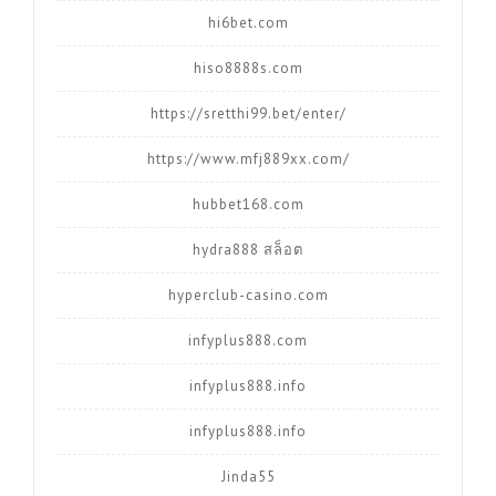
hi6bet.com
hiso8888s.com
https://sretthi99.bet/enter/
https://www.mfj889xx.com/
hubbet168.com
hydra888 สล็อต
hyperclub-casino.com
infyplus888.com
infyplus888.info
infyplus888.info
Jinda55