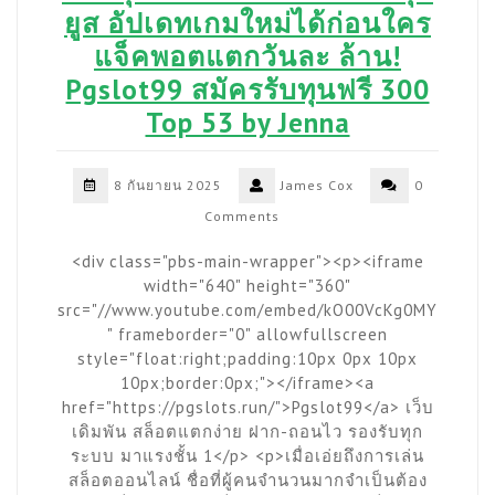
ยูส อัปเดทเกมใหม่ได้ก่อนใคร
แจ็คพอตแตกวันละ ล้าน!
Pgslot99 สมัครรับทุนฟรี 300
Top 53 by Jenna
8 กันยายน 2025
James Cox
0
Comments
<div class="pbs-main-wrapper"><p><iframe
width="640" height="360"
src="//www.youtube.com/embed/kO00VcKg0MY
" frameborder="0" allowfullscreen
style="float:right;padding:10px 0px 10px
10px;border:0px;"></iframe><a
href="https://pgslots.run/">Pgslot99</a> เว็บ
เดิมพัน สล็อตแตกง่าย ฝาก-ถอนไว รองรับทุก
ระบบ มาแรงชั้น 1</p> <p>เมื่อเอ่ยถึงการเล่น
สล็อตออนไลน์ ชื่อที่ผู้คนจำนวนมากจำเป็นต้อง