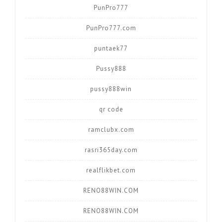
PunPro777
PunPro777.com
puntaek77
Pussy888
pussy888win
qr code
ramclubx.com
rasri365day.com
realflikbet.com
RENO88WIN.COM
RENO88WIN.COM