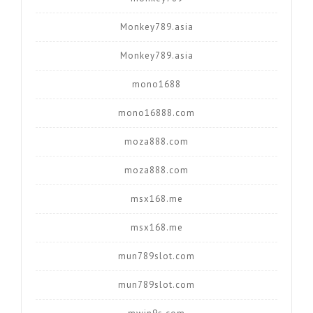
Monkey789.asia
Monkey789.asia
mono1688
mono16888.com
moza888.com
moza888.com
msx168.me
msx168.me
mun789slot.com
mun789slot.com