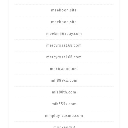
meeboon.site
meeboon.site
meekin365day.com
mercyrosa168.com
mercyrosa168.com
mexicanoo.net
mfj889xx.com
mia88th.com
mib555s.com
mmplay-casino.com
monkey789