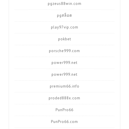
pgzeus88win.com
pgสล็อต
play97vip.com
pokbet
porsche999.com
power999.net
power999.net
premium66.info
proded888x.com
PunPro66
PunPro66.com