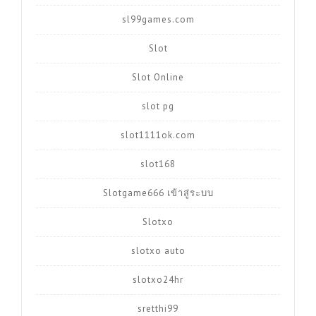
sl99games.com
Slot
Slot Online
slot pg
slot1111ok.com
slot168
Slotgame666 เข้าสู่ระบบ
Slotxo
slotxo auto
slotxo24hr
sretthi99