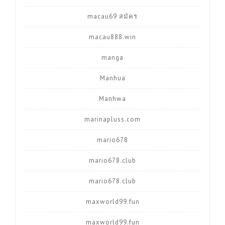
macau69 สมัคร
macau888.win
manga
Manhua
Manhwa
marinapluss.com
mario678
mario678.club
mario678.club
maxworld99.fun
maxworld99.fun