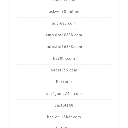
askwin88.online
audi688.com
autoslot16888.com
autoslot16888.com
ba88th.com
babet555.com
Baccarat
bar4game24hr.com
baslot168
baslot168bet.com