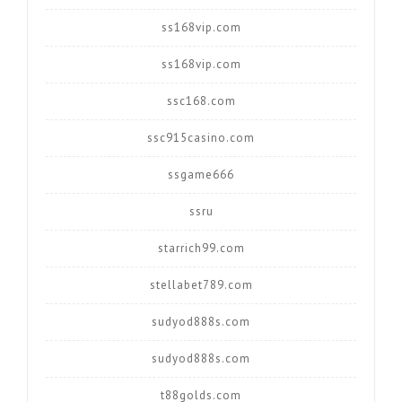
ss168vip.com
ss168vip.com
ssc168.com
ssc915casino.com
ssgame666
ssru
starrich99.com
stellabet789.com
sudyod888s.com
sudyod888s.com
t88golds.com