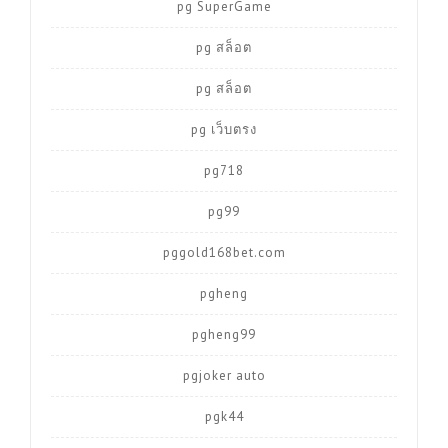
pg SuperGame
pg สล็อต
pg สล็อต
pg เว็บตรง
pg718
pg99
pggold168bet.com
pgheng
pgheng99
pgjoker auto
pgk44