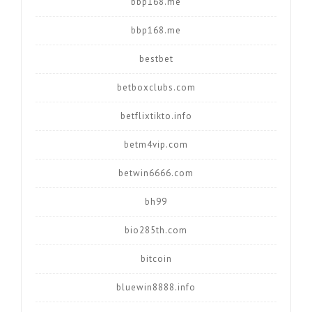
bbp168.me
bbp168.me
bestbet
betboxclubs.com
betflixtikto.info
betm4vip.com
betwin6666.com
bh99
bio285th.com
bitcoin
bluewin8888.info