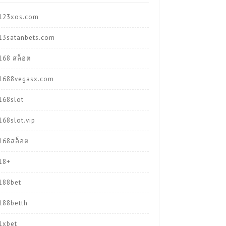
123xos.com
13satanbets.com
168 สล็อต
1688vegasx.com
168slot
168slot.vip
168สล็อต
18+
188bet
188betth
1xbet