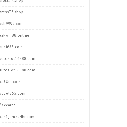
aress77.shop
aress77.shop
asb9999.com
askwin88.online
audi688.com
autoslot16888.com
autoslot16888.com
ba88th.com
babet555.com
Baccarat
bar4game24hr.com