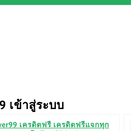
 เข้าสู่ระบบ
r99 เครดิตฟรี เครดิตฟรีแจกทุก