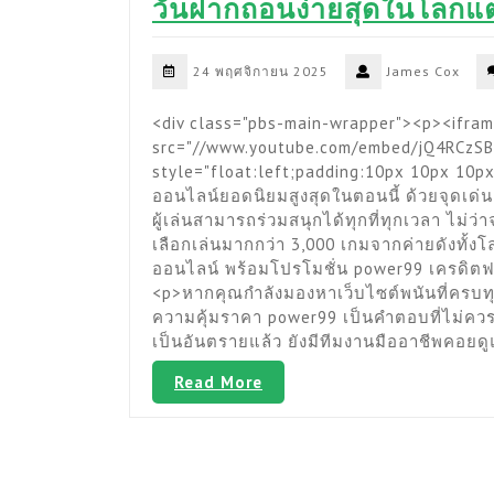
วันฝากถอนง่ายสุดในโลกแตก
24 พฤศจิกายน 2025
James Cox
<div class="pbs-main-wrapper"><p><ifram
src="//www.youtube.com/embed/jQ4RCzSBq
style="float:left;padding:10px 10px 10p
ออนไลน์ยอดนิยมสูงสุดในตอนนี้ ด้วยจุดเด่นด
ผู้เล่นสามารถร่วมสนุกได้ทุกที่ทุกเวลา ไม่ว
เลือกเล่นมากกว่า 3,000 เกมจากค่ายดังทั้ง
ออนไลน์ พร้อมโปรโมชั่น power99 เครดิตฟรี 
<p>หากคุณกำลังมองหาเว็บไซต์พนันที่ครบทุ
ความคุ้มราคา power99 เป็นคำตอบที่ไม่คว
เป็นอันตรายแล้ว ยังมีทีมงานมืออาชีพคอย
Read More