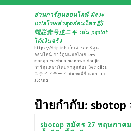
Skip
to
อ่านการ์ตูนออนไลน์ มังงะ
content
แปลไทยล่าสุดก่อนใคร 訪
問脱糞号泣ニキ เล่น pgslot
ได้เงินจริง
https://drip.ink เว็บอ่านการ์ตูน
ออนไลน์ การ์ตูนแปลไทย raw
manga manhua manhwa doujin
การ์ตูนตอนใหม่ล่าสุดก่อนใคร qiita
スライドモード สลอตพีจี แตกง่าย
slotpg
ป้ายกำกับ:
sbotop 
sbotop สมัคร 27 พฤษภาคม