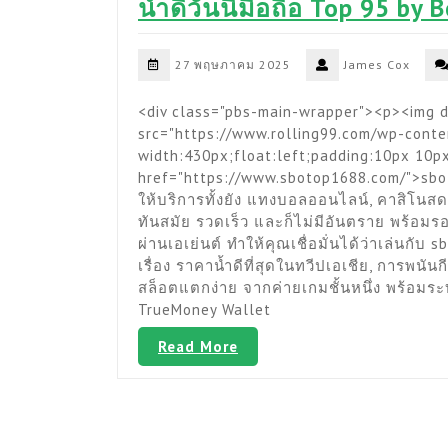
น้ำดีวันนี้มือถือ Top 95 by 
27 พฤษภาคม 2025
James Cox
<div class="pbs-main-wrapper"><p><img d
src="https://www.rolling99.com/wp-conte
width:430px;float:left;padding:10px 10p
href="https://www.sbotop1688.com/">sboto
ให้บริการทั้งยัง แทงบอลออนไลน์, คาสิโนสด
ทันสมัย รวดเร็ว และก็ไม่มีอันตราย พร้อมรอ
ผ่านเอเย่นต์ ทำให้คุณเชื่อมั่นได้ว่าเล่นกับ
เรื่อง ราคาน้ำดีที่สุดในทวีปเอเชีย, การพน
สล็อตแตกง่าย จากค่ายเกมชั้นหนึ่ง พร้อมระ
TrueMoney Wallet
Read More