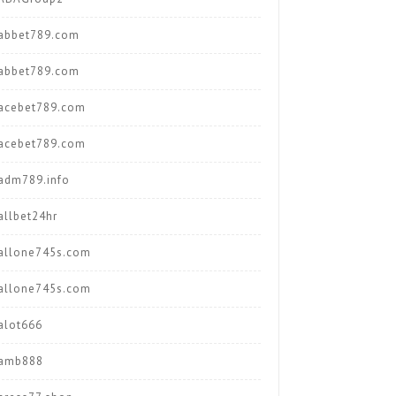
abbet789.com
abbet789.com
acebet789.com
acebet789.com
adm789.info
allbet24hr
allone745s.com
allone745s.com
alot666
amb888