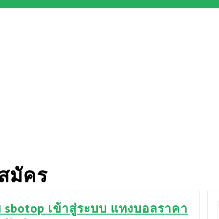
สมัคร
 sbotop เข้าสู่ระบบ แทงบอลราคา