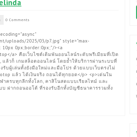
Belinda
0 Comments
ecoding="async"
nt/uploads/2025/03/p7.jpg" style="max-
x 10px 0px;border:0px;"/><a
p</a> คือเว็บไซต์เดิมพันออนไลน์ระดับพรีเมียมที่เปิด
, แล้วก็ เกมสล็อตออนไลน์ โดยย้ำให้บริการผ่านระบบที่
งรับผู้เล่นทั้งยังมือใหม่และมือโปร ด้วยแบบเว็บตรงไม่
 sbotop แล้ว ได้เงินจริง ถอนได้ทุกยอด</p> <p>เด่นใน
ันกีฬาครบทุกลีกทั้งโลก, คาสิโนสดแบบเรียลไทม์ และ
บบ ฝากถอนออโต้ ที่รองรับอีกทั้งบัญชีธนาคารรวมทั้ง