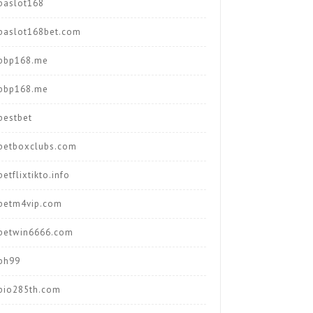
baslot168
baslot168bet.com
bbp168.me
bbp168.me
bestbet
betboxclubs.com
betflixtikto.info
betm4vip.com
betwin6666.com
bh99
bio285th.com