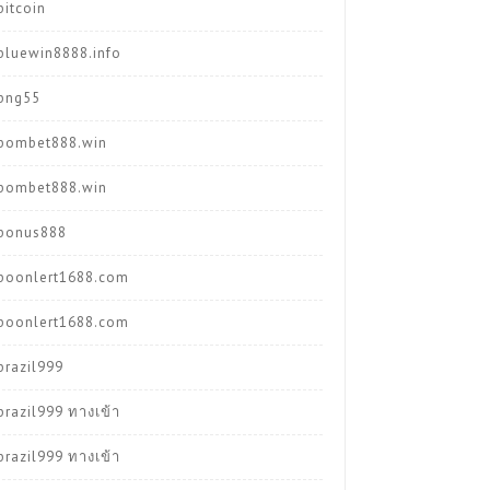
bitcoin
bluewin8888.info
bng55
bombet888.win
bombet888.win
bonus888
boonlert1688.com
boonlert1688.com
brazil999
brazil999 ทางเข้า
brazil999 ทางเข้า