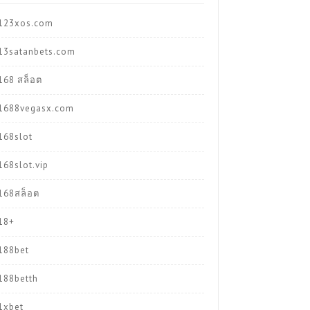
123xos.com
13satanbets.com
168 สล็อต
1688vegasx.com
168slot
168slot.vip
168สล็อต
18+
188bet
188betth
1xbet