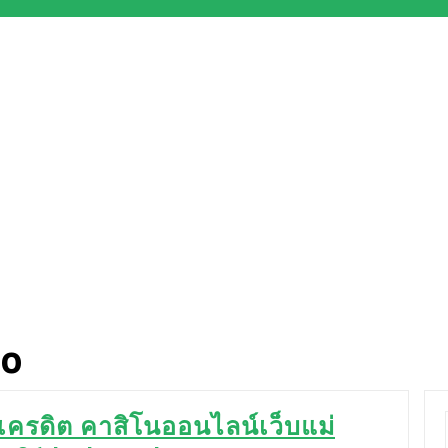
to
ีเครดิต คาสิโนออนไลน์เว็บแม่