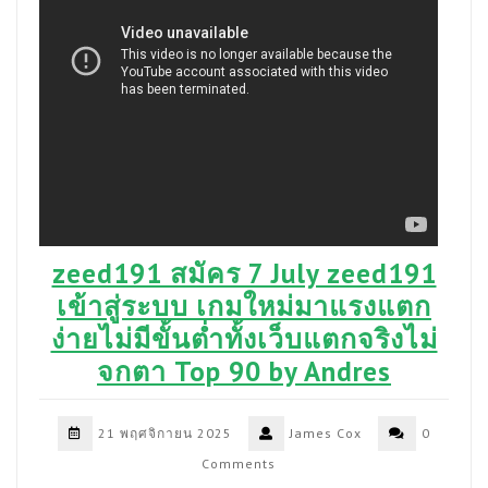
zeed191 สมัคร 7 July zeed191
เข้าสู่ระบบ เกมใหม่มาแรงแตก
ง่ายไม่มีขั้นต่ำทั้งเว็บแตกจริงไม่
จกตา Top 90 by Andres
21 พฤศจิกายน 2025
James Cox
0
Comments