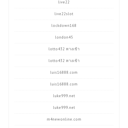
live22
live22slot
lockdown168
london45
lotto432 ทางเข้า
lotto432 ทางเข้า
luis16888.com
luis16888.com
luke999.net
luke999.net
m4newonline.com