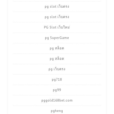
pg slot เว็บตรง
pg slot เว็บตรง
PG Slot เว็บใหม่
pg SuperGame
pg สล็อต
pg สล็อต
pg เว็บตรง
pg718
pg99
pggold168bet.com
pgheng