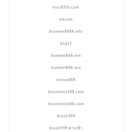
bio285th.com
bitcoin
bluewin8888.info
bng55
bombet888.win
bombet888.win
bonus888
boonlert1688.com
boonlert1688.com
brazil999
brazil999 ทางเข้า