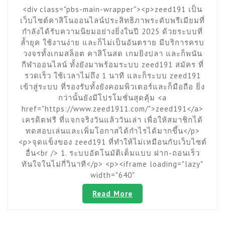
<div class="pbs-main-wrapper"><p>zeed191 เป็น
เว็บไซต์คาสิโนออนไลน์ประสิทธิภาพระดับพรีเมียมที่
กำลังได้รับความนิยมอย่างยิ่งในปี 2025 ด้วยระบบที่
ล้ำยุค ใช้งานง่าย และก็ไม่เป็นอันตราย มีบริการครบ
วงจรทั้งเกมสล็อต คาสิโนสด เกมยิงปลา และก็พนัน
กีฬาออนไลน์ ทั้งยังมาพร้อมระบบ zeed191 สมัคร ที่
รวดเร็ว ใช้เวลาไม่ถึง 1 นาที และก็ระบบ zeed191
เข้าสู่ระบบ ที่รองรับทั้งยังคอมพิวเตอร์และก็มือถือ ยิ่ง
กว่านั้นยังมีโปรโมชั่นสุดคุ้ม <a
href="https://www.zeed1911.com/">zeed191</a>
เครดิตฟรี ที่แจกจริงวันแล้ววันเล่า เพื่อให้สมาชิกได้
ทดสอบเล่นและเพิ่มโอกาสได้กำไรได้มากขึ้น</p>
<p>จุดแข็งของ zeed191 ที่ทำให้ไม่เหมือนกับเว็บไซต์
อื่น<br /> 1. ระบบอัตโนมัติเต็มแบบ ฝาก-ถอนเร็ว
ทันใจในไม่กี่วินาที</p> <p><iframe loading="lazy"
width="640"
Read More