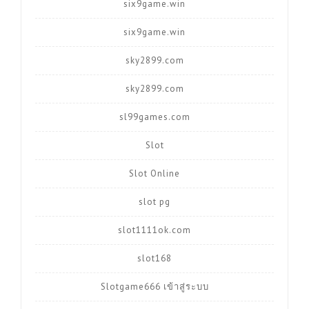
six9game.win
six9game.win
sky2899.com
sky2899.com
sl99games.com
Slot
Slot Online
slot pg
slot1111ok.com
slot168
Slotgame666 เข้าสู่ระบบ