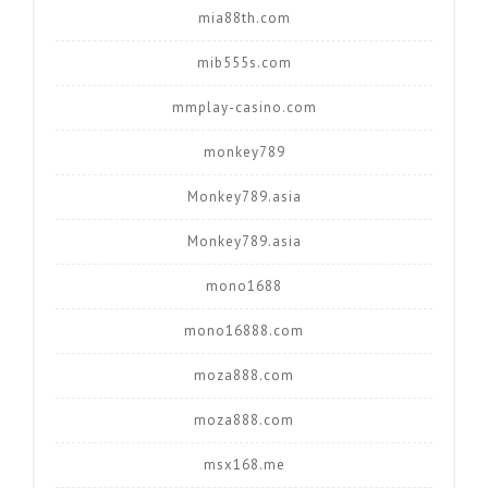
mia88th.com
mib555s.com
mmplay-casino.com
monkey789
Monkey789.asia
Monkey789.asia
mono1688
mono16888.com
moza888.com
moza888.com
msx168.me