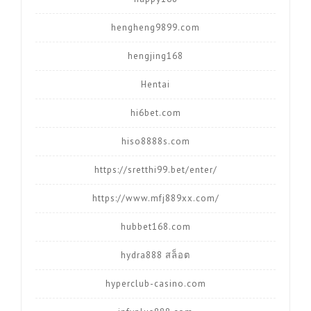
hengheng9899.com
hengjing168
Hentai
hi6bet.com
hiso8888s.com
https://sretthi99.bet/enter/
https://www.mfj889xx.com/
hubbet168.com
hydra888 สล็อต
hyperclub-casino.com