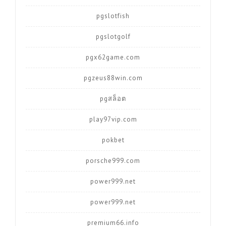
pgslotfish
pgslotgolf
pgx62game.com
pgzeus88win.com
pgสล็อต
play97vip.com
pokbet
porsche999.com
power999.net
power999.net
premium66.info