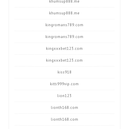
khumsup888.me
khumsup888.me
kingromans789.com
kingromans789.com
kingxxxbet123.com
kingxxxbet123.com
kiss918
kitti999vip.com
lion123
lionth168.com
lionth168.com