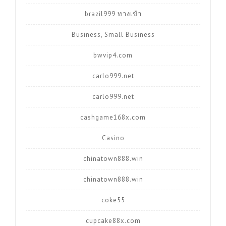
brazil999 ทางเข้า
Business, Small Business
bwvip4.com
carlo999.net
carlo999.net
cashgame168x.com
Casino
chinatown888.win
chinatown888.win
coke55
cupcake88x.com