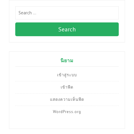
Search
นิยาม
เข้าสู่ระบบ
เข้าฟีด
แสดงความเห็นฟีด
WordPress.org