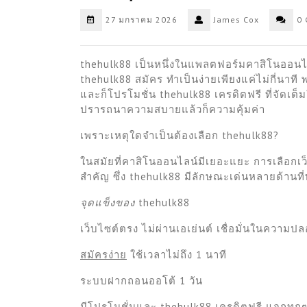
27 มกราคม 2026
James Cox
0
thehulk88 เป็นหนึ่งในแพลตฟอร์มคาสิโนออนไลน์
thehulk88 สมัคร ทำเป็นง่ายเพียงแค่ไม่กี่นาที
และก็โปรโมชั่น thehulk88 เครดิตฟรี ที่จัดเต็
ปรารถนาความสบายแล้วก็ความคุ้มค่า
เพราะเหตุใดจำเป็นต้องเลือก thehulk88?
ในสมัยที่คาสิโนออนไลน์มีเยอะแยะ การเลือกเว็บไ
สำคัญ ซึ่ง thehulk88 มีลักษณะเด่นหลายด้านที่ทำ
จุดแข็งของ
thehulk88
เว็บไซต์ตรง ไม่ผ่านเอเย่นต์ เชื่อมั่นในความป
สมัครง่าย
ใช้เวลาไม่ถึง 1 นาที
ระบบฝากถอนออโต้ 1 วัน
มีโปรโมชั่นและ thehulk88 เครดิตฟรี แจกทุกๆ