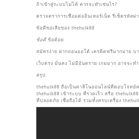
ถ้าเข้าสู่ระบบไม่ได้ ควรจะทำเช่นไร?
ตรวจตราการเชื่อมต่ออินเทอร์เน็ต รีเซ็ตรหัส
ข้อดีขอเสียของ thehulk88
ข้อดี
ข้อด้อย
สมัครง่าย ฝากถอนออโต้ เครดิตฟรีมากมาย บาง
เว็บตรง มั่นคง ไม่มีอันตราย เกมมาก อาจจะทำ
สรุป
thehulk88 ถือเป็นคาสิโนออนไลน์ที่ตอบโจทย์คร
thehulk88 เข้าระบบ ที่รวดเร็ว หรือ thehulk88
ที่ปลอดภัย เชื่อถือได้ รวมทั้งครบเครื่อง the