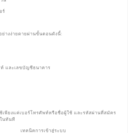
อร์
่างง่ายดายผ่านขั้นตอนดังนี้:
ัพท์ และเลขบัญชีธนาคาร
พียงแค่เบอร์โทรศัพท์หรือชื่อผู้ใช้ และรหัสผ่านที่สมัคร
ในทันที
เทคนิคการเข้าสู่ระบบ