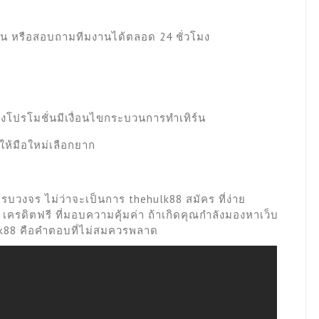
ผ่าน หรือสอบถามทีมงานได้ตลอด 24 ชั่วโมง
โปรโมชั่นมีเงื่อนไขกระบวนการทำเทิร์น
ให้มือใหม่เลือกยาก
บวงจร ไม่ว่าจะเป็นการ thehulk88 สมัคร ที่ง่าย
 เครดิตฟรี ที่มอบความคุ้มค่า ถ้าเกิดคุณกำลังมองหาเว็บ
hulk88 คือคำตอบที่ไม่สมควรพลาด