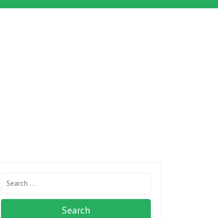
Search