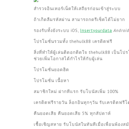
สำรวจอินเทอร์เน็ตให้เสถียรก่อนเข้าสู่ระบบ
ถ้าเกิดลืมรหัสผ่าน สามารถกดรีเซ็ตได้ไม่ยาก
รองรับทั้งยังระบบ iOS,
Insertyourdata
Android
โปรโมชั่นรวมทั้ง thehulk88 เครดิตฟรี
สิ่งที่ทำให้ผู้เล่นติดอกติดใจ thehulk88 เป็นโ
ช่วยเพิ่มโอกาสได้กำไรให้กับผู้เล่น
โปรโมชั่นยอดฮิต
โปรโมชั่น เนื้อหา
สมาชิกใหม่ ฝากทีแรก รับโบนัสเพิ่ม 100%
เครดิตฟรีรายวัน ล็อกอินทุกๆวัน รับเครดิตฟรีโ
คืนยอดเสีย คืนยอดเสีย 5% ทุกสัปดาห์
เชื้อเชิญสหาย รับโบนัสในทันทีเมื่อเพื่อนพ้องสม