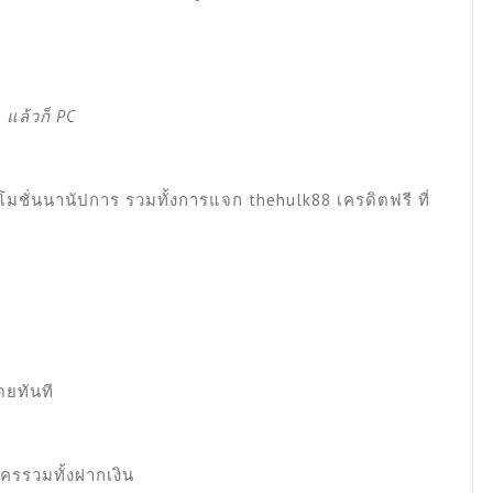
 แล้วก็ PC
ปรโมชั่นนานัปการ รวมทั้งการแจก thehulk88 เครดิตฟรี ที่
ดยทันที
ัครรวมทั้งฝากเงิน