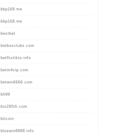
bbp168.me
bbp168.me
bestbet
betboxclubs.com
betflixtikto.info
betm4vip.com
betwin6666.com
bh99
bio285th.com
bitcoin
bluewin8888.info