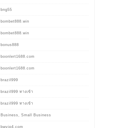
bng55
bombet888.win
bombet888.win
bonus888
boonlert1688.com
boonlert1688.com
brazil999
brazil999 ทางเข้า
brazil999 ทางเข้า
Business, Small Business
bwvip4.com