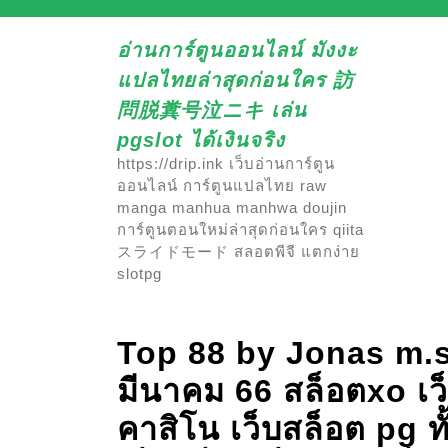
Skip
to
อ่านการ์ตูนออนไลน์ มังงะ
content
แปลไทยล่าสุดก่อนใคร 訪
問脱糞号泣ニキ เล่น
pgslot ได้เงินจริง
https://drip.ink เว็บอ่านการ์ตูน
ออนไลน์ การ์ตูนแปลไทย raw
manga manhua manhwa doujin
การ์ตูนตอนใหม่ล่าสุดก่อนใคร qiita
スライドモード สลอตพีจี แตกง่าย
slotpg
Top 88 by Jonas m.s
มีนาคม 66 สล็อตxo เว็
คาสิโน เว็บสล็อต pg ท