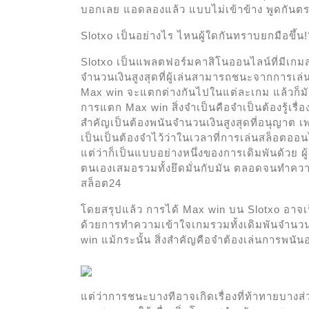
บอกเลย แอดลองแล้ว แบบไม่เข้าข้าง พูดกันตร
Slotxo เป็นอย่างไร ไหนผู้ใดกันทราบยกมือขึ้น
Slotxo เป็นแพลตฟอร์มคาสิโนออนไลน์ที่มีเกมสล
จำนวนเงินสูงสุดที่ผู้เล่นสามารถชนะจากการ
Max win จะแตกต่างกันไปในแต่ละเกม แล้วก็มั
การแตก Max win สิ่งจำเป็นคือจำเป็นต้องรู้เรื่อ
สำคัญเป็นต้องพนันจำนวนเงินสูงสุดที่อนุญาต เพราะ
เป็นเป็นต้องจำไว้ว่าในเวลาที่การเล่นสล็อตออ
แต่ว่าก็เป็นแบบอย่างหนึ่งของการเดิมพันด้วย
ตนเองเสมอรวมทั้งยึดมั่นกับมัน ตลอดจนทำความ
สล็อต24
โดยสรุปแล้ว การได้ Max win บน Slotxo อาจเป็น
ด้วยการทำความเข้าใจเกมรวมทั้งเดิมพันจำนวนเ
win แม้กระนั้น สิ่งสำคัญคือจำต้องเล่นการพน
แต่ว่าการชนะบางทีอาจเกิดเรื่องที่ท้าทายบางส่