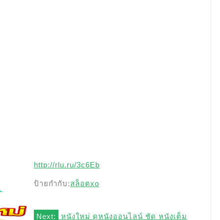
http://rlu.ru/3c6Eb
ป้ายกำกับ:
สล็อตxo
Next:
หนังใหม่ ดูหนังออนไลน์ ชัด หนังเต็ม