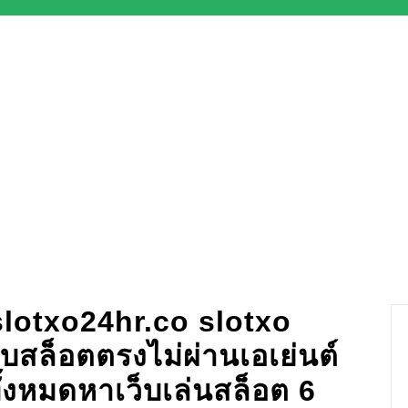
lotxo24hr.co slotxo
บสล็อตตรงไม่ผ่านเอเย่นต์
ั้งหมดหาเว็บเล่นสล็อต 6