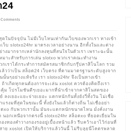
ต24
 Comments
่สุดในปัจจุบัน ไม่มีเว็บไหนเท่ากันเว็บของพวกเรา ทางเข้า
ิดเว็บ slotxo24hr มาตรงเวลาอย่างนาน อีกทั้งในและต่าง
็นอย่างมากจากเหล่านักลงทุนที่สนใจในตัวเรา เพราะฉะนั้น
มที่เหมาะสำหรับการเล่น slotxo พวกเราคณะทำงาน
กพวกเราได้กระทำการสมัครสมาชิกกับกรุ๊ปคาสิโนโลก รวม
แล้วว่าเป็น สล็อต24 เว็บตรง ที่ตามมาตรฐานระดับสูงจาก
ๆอย่างแท้จริง เรา slotxo24hr จึงเป็นทางเข้า
ก ถ้าเกิดทุกคนต้องการจะเล่น xoslot ควรต้องคิดถึงเรา
ุดคุ้ม โปรโมชันดีๆเยอะมากที่นำเข้าจากคาสิโนสดของ
์ ลงเยอะแยะจ่ายเยอะ แตกหนักกันทั้งยังวี่ทั้งวัน ไม่เชื่อ
งมที่สุดในขณะนี้ ทั้งยังในแล้วก็ต่างถิ่น ไม่เชื่ออย่า
็อตxo กับพวกเรานั้น มันจะแตกหนักขนาดไหน มั่งคั่งงาน
ีก นอกเหนือจากตรงนี้ slotxo24hr สล็อตxo ที่ยอดเยี่ยมใน
กองทองคำวางกองรออยู่เบื้องหน้าแล้ว รีบคว้าเอาไว้ก่อนที่
สาย xoslot เปิดให้บริการแล้ววันนี้ ไม่รีบลุยนี่โคตรพลาด