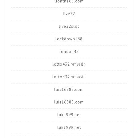
lionth168.com
live22
live22slot
lockdown168
london45
lotto432 ทางเข้า
lotto432 ทางเข้า
luis16888.com
luis16888.com
luke999.net
luke999.net