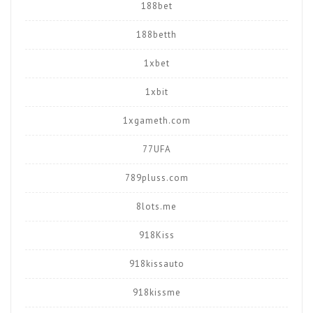
188bet
188betth
1xbet
1xbit
1xgameth.com
77UFA
789pluss.com
8lots.me
918Kiss
918kissauto
918kissme