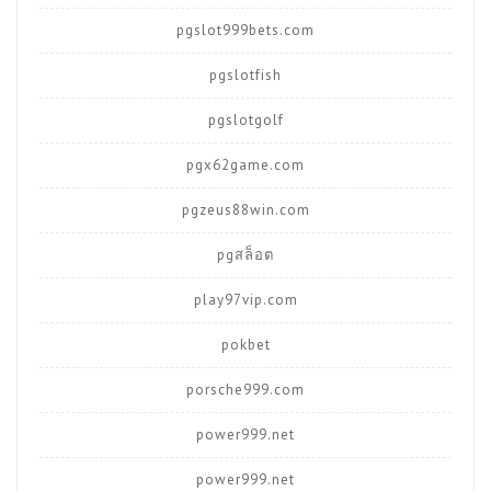
pgslot999bets.com
pgslotfish
pgslotgolf
pgx62game.com
pgzeus88win.com
pgสล็อต
play97vip.com
pokbet
porsche999.com
power999.net
power999.net