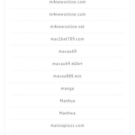
m4newonline.com
m4newonline.com
m4newonline.net
mac1bet789.com
macau69
macau69 สมัคร
macau888.win
manga
Manhua
Manhwa
marinapluss.com