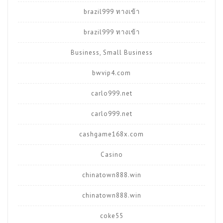
brazil999 ทางเข้า
brazil999 ทางเข้า
Business, Small Business
bwvip4.com
carlo999.net
carlo999.net
cashgame168x.com
Casino
chinatown888.win
chinatown888.win
coke55