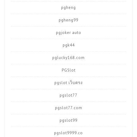
pgheng
pgheng99
pgjoker auto
pgk44
pglucky168.com
PGSlot
pgslot เว็บตรง
pgslot77
pgslot77.com
pgslot99
pgslot9999.co