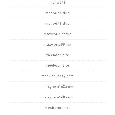
mario678
mario678.club
mario678.club
maxworld99.fun
maxworld99.fun
meeboon.site
meeboon.site
meekin365day.com
mercyrosa168.com
mercyrosa168.com
mexicanoo.net