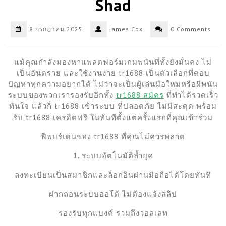
Shad
8 กรกฎาคม 2025
James Cox
0 Comments
แม้คุณกำลังมองหาแพลตฟอร์มเกมพนันที่ทั้งยังมั่นคง ไม่
เป็นอันตราย และใช้งานง่าย tr1688 เป็นตัวเลือกที่ตอบ
ปัญหาทุกความอยากได้ ไม่ว่าจะเป็นผู้เล่นมือใหม่หรือผีพนัน
ระบบของพวกเรารองรับอีกทั้ง
tr1688 สมัคร
ที่ทำได้รวดเร็ว
ทันใจ แล้วก็ tr1688 เข้าระบบ ที่ปลอดภัย ไม่มีสะดุด พร้อม
รับ tr1688 เครดิตฟรี ในทันทีตั้งแต่ครั้งแรกที่คุณเข้าร่วม
ฟีพบร์เด่นของ tr1688 ที่คุณไม่ควรพลาด
1. ระบบอัตโนมัติล้ำยุค
ลงทะเบียนเป็นสมาชิกและล็อกอินผ่านมือถือได้โดยทันที
ฝากถอนระบบออโต้ ไม่ต้องแจ้งสลิป
รองรับทุกแบงค์ รวมถึงวอลเลท