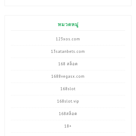
หมวดหมู่
123xos.com
13satanbets.com
168 สล็อต
1688vegasx.com
168slot
168slot.vip
168สล็อต
18+