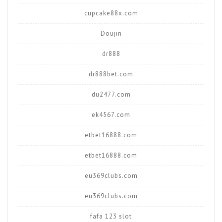
cupcake88x.com
Doujin
dr888
dr888bet.com
du2477.com
ek4567.com
etbet16888.com
etbet16888.com
eu369clubs.com
eu369clubs.com
fafa 123 slot