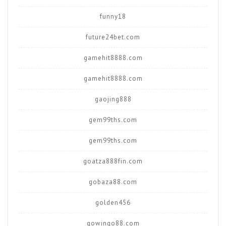
funny18
future24bet.com
gamehit8888.com
gamehit8888.com
gaojing888
gem99ths.com
gem99ths.com
goatza888fin.com
gobaza88.com
golden456
gowingo88.com