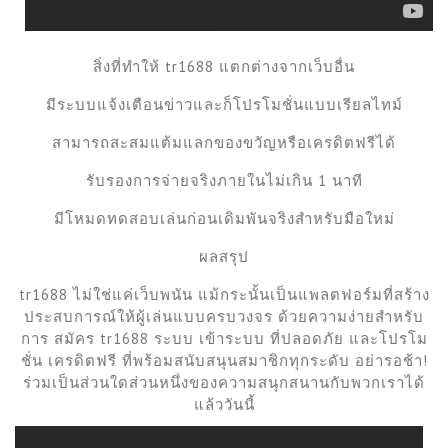
สิ่งที่ทำให้ tr1688 แตกต่างจากเว็บอื่น
มีระบบแจ้งเตือนข่าวและก็โปรโมชั่นแบบเรียลไทม์
สามารถสะสมแต้มแลกของขวัญหรือเครดิตฟรีได้
รับรองการจ่ายจริงภายในไม่เกิน 1 นาที
มีโหมดทดสอบเล่นก่อนเดิมพันจริงสำหรับมือใหม่
ผลสรุป
tr1688 ไม่ใช่แค่เว็บพนัน แม้กระนั้นเป็นแพลตฟอร์มที่สร้าง
ประสบการณ์ให้ผู้เล่นแบบครบวงจร ด้วยความง่ายสำหรับ
การ สมัคร tr1688 ระบบ เข้าระบบ ที่ปลอดภัย และโปรโม
ชั่น เครดิตฟรี ที่พร้อมสนับสนุนสมาชิกทุกระดับ อย่ารอช้า!
ร่วมเป็นส่วนใดส่วนหนึ่งของความสนุกสนานกับพวกเราได้
แล้ววันนี้