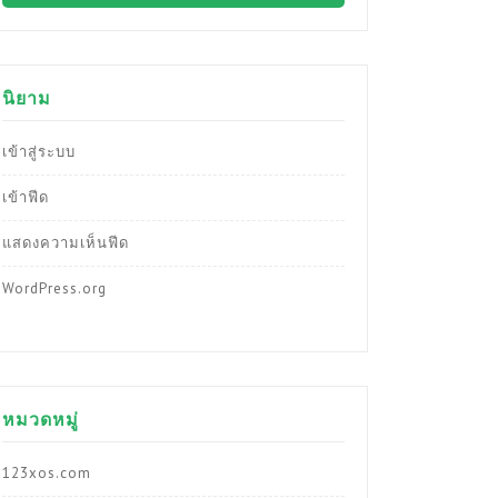
นิยาม
เข้าสู่ระบบ
เข้าฟีด
แสดงความเห็นฟีด
WordPress.org
หมวดหมู่
123xos.com