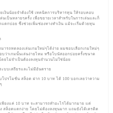
เงินน้อยจำต้องใช้ เทคนิคการบริหารทุน ให้รอบคอบ
ล่นเป็นหลายๆครั้ง เพื่อขยายเวลาสำหรับในการเล่นและก็
ตกบ่อย ซึ่งช่วยเพิ่มช่องทางทำเงิน แม้จะเริ่มด้วยทุน
ก
 สามารถทดลองเล่นเกมใหม่ๆได้ง่าย ผมชอบเลือกเกมใหม่ๆ
ทดสอบว่าเกมนั้นเล่นง่ายไหม หรือโบนัสออกบ่อยครั้งขนาด
ิศ โดยไม่จำเป็นต้องลงทุนจำนวนไม่ใช่น้อย
! ระบบเสถียรและไม่มีอันตราย
 กับโปรโมชั่น สล็อต ฝาก 10 บาท ได้ 100 บอกเลยว่าความ
ๆ
งินเพียงแค่ 10 บาท จะสามารถทำอะไรได้มากมาย แต่
ลอง สล็อตแตกง่าย โดยไม่ต้องลงทุนมาก แถมยังได้เครดิต