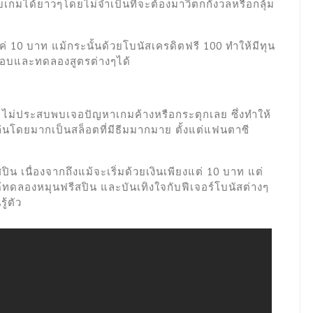
กมได้ยาวๆโดยไม่จำเป็นที่จะต้องมาวิตกกังวลหรือกลุ้ม
่ 10 บาท แม้กระนั้นด้วยโบนัสเครดิตฟรี 100 ทำให้มีทุน
ยรอบและทดลองสูตรต่างๆได้
บ ไม่ประสบพบเจอปัญหาเกมค้างหรือกระตุกเลย ซึ่งทำให้
ล่นโดยมากเป็นสล็อตที่มีธีมมากมาย ตั้งแต่แฟนตาซี
ดสปิน เนื่องจากถึงแม้จะเริ่มด้วยเงินเพียงแต่ 10 บาท แต่
้ทดลองหมุนฟรีสปิน และบันเทิงใจกับฟีเจอร์โบนัสต่างๆ
้ตัว