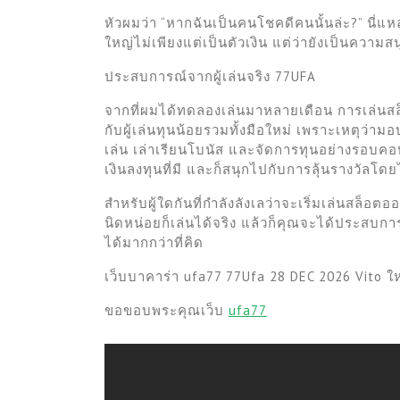
หัวผมว่า “หากฉันเป็นคนโชคดีคนนั้นล่ะ?” นี่แห
ใหญ่ไม่เพียงแต่เป็นตัวเงิน แต่ว่ายังเป็นความสน
ประสบการณ์จากผู้เล่นจริง 77UFA
จากที่ผมได้ทดลองเล่นมาหลายเดือน การเล่นสล
กับผู้เล่นทุนน้อยรวมทั้งมือใหม่ เพราะเหตุว
เล่น เล่าเรียนโบนัส และจัดการทุนอย่างรอบคอ
เงินลงทุนที่มี และก็สนุกไปกับการลุ้นรางวัลโดยไ
สำหรับผู้ใดกันที่กำลังลังเลว่าจะเริ่มเล่นสล็อ
นิดหน่อยก็เล่นได้จริง แล้วก็คุณจะได้ประสบการ
ได้มากกว่าที่คิด
เว็บบาคาร่า ufa77 77Ufa 28 DEC 2026 Vito ใ
ขอขอบพระคุณเว็บ
ufa77