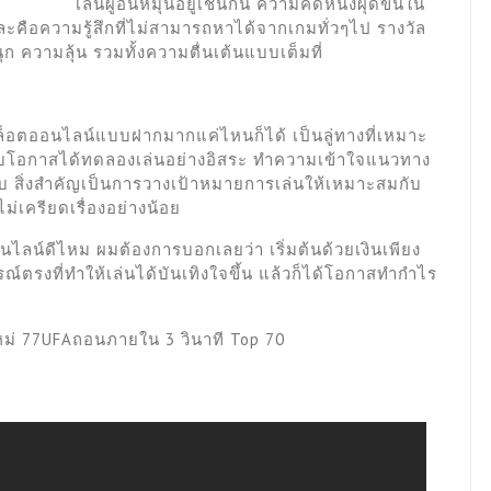
เล่นผู้อื่นหมุนอยู่เช่นกัน ความคิดหนึ่งผุดขึ้นใน
ละคือความรู้สึกที่ไม่สามารถหาได้จากเกมทั่วๆไป รางวัล
ุก ความลุ้น รวมทั้งความตื่นเต้นแบบเต็มที่
็อตออนไลน์แบบฝากมากแค่ไหนก็ได้ เป็นลู่ทางที่เหมาะ
่ามอบโอกาสได้ทดลองเล่นอย่างอิสระ ทำความเข้าใจแนวทาง
บ สิ่งสำคัญเป็นการวางเป้าหมายการเล่นให้เหมาะสมกับ
ม่เครียดเรื่องอย่างน้อย
ตออนไลน์ดีไหม ผมต้องการบอกเลยว่า เริ่มต้นด้วยเงินเพียง
ณ์ตรงที่ทำให้เล่นได้บันเทิงใจขึ้น แล้วก็ได้โอกาสทำกำไร
หม่ 77UFAถอนภายใน 3 วินาที Top 70