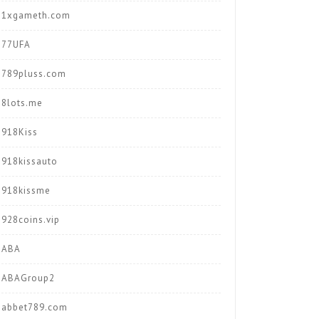
1xgameth.com
77UFA
789pluss.com
8lots.me
918Kiss
918kissauto
918kissme
928coins.vip
ABA
ABAGroup2
abbet789.com