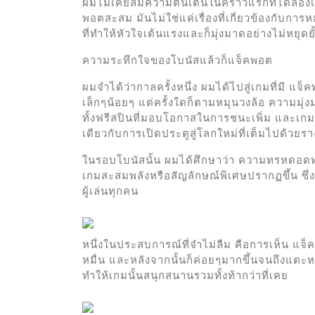
ผมไม่เคยลืมความตื่นเต้นในคราวแรกที่ได้ลอง
พอตสะสม มันไม่ใช่แค่เรื่องที่เกี่ยวข้องกับการ
ที่ทำให้หัวใจเต้นแรงและก็มุ่งมาดอย่างไม่หยุดยั
ความระทึกใจของโบนัสแล้วก็แจ็คพอต
ผมจำได้ว่ากาลครั้งหนึ่ง ผมได้ไปสู่เกมที่มี แ
เล็กๆน้อยๆ แต่ครั้งใดก็ตามหมุนวงล้อ ความมุ่ง
ทั้งฟรีสปินที่มอบโอกาสในการชนะเพิ่ม และเกมโ
เดียวกับการเปิดประตูสู่โลกใหม่ที่เต็มไปด้วยรา
ในรอบโบนัสนั้น ผมได้ศึกษาว่า ความทรหดอดท
เกมสะสมพลังหรือสัญลักษณ์พิเศษปรากฏขึ้น ซึ่งน
ผู้เล่นทุกคน
หนึ่งในประสบการณ์ที่จำไม่ลืม คือการเห็น แจ็
หมื่น และหลังจากนั้นก็ค่อยๆมากขึ้นจนถึงแตะหลัก
ทำให้เกมนั้นสนุกสนานรวมทั้งท้ากว่าที่เคย