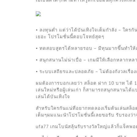
• ลงทุนต่ำ แต่ว่าได้บันเทิงใจเต็มกำลัง – ใครก
เยอะ โปรโมชั่นนี้ตอบโจทย์สุดๆ
• ทดสอบสูตรได้หลายรอบ – มีทุนมากขึ้นทำให้
• สนุกสนานไม่น่าเบื่อ – เกมมีให้เลือกหลากหลา
• ระบบเสถียรและปลอดภัย – ไม่ต้องกังวลเรื่องค
ผมต้องการบอกเลยว่า สล็อต ฝาก 10 บาท ได้ 100 
เล่นใหม่หรือผู้เล่นเก่า ก็สามารถสนุกสนานได้
เล่นได้บันเทิงใจ
สำหรับใครกันแน่ที่อยากทดลองเริ่มต้นเล่นสล็อ
เต็มๆผมแนะนำโปรโมชั่นนี้เลยขอรับ รับรองว่าจะ
ufa77 เกมโบนัสลุ้นรับรางวัลใหญ่แล้วก็แจ็คพอต