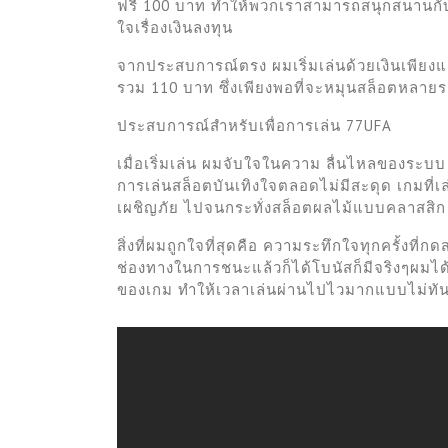
ฟรี 100 บาท ทำให้พวกเราสามารถสนุกสนานกับเ
ใจเรื่องเงินลงทุน
จากประสบการณ์ตรง ผมเริ่มเล่นด้วยเงินเพียงแค
รวม 110 บาท ซึ่งเพียงพอที่จะหมุนสล็อตหลา
ประสบการณ์สำหรับเพื่อการเล่น 77UFA
เมื่อเริ่มเล่น ผมจับใจในความ ลื่นไหลของระบ
การเล่นสล็อตบันเทิงใจตลอดไม่มีสะดุด เกมที่เ
เผชิญภัย ไปจนกระทั่งสล็อตผลไม้แบบคลาสสิก
สิ่งที่ผมถูกใจที่สุดคือ ความระทึกใจทุกครั้งที่ก
ช่องทางในการชนะแล้วก็ได้โบนัสก็มีจริงๆผมได
ของเกม ทำให้เวลาเล่นผ่านไปไวมากแบบไม่ทันรู