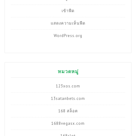
เข้าฟีด
แสดงความเห็นฟีด
WordPress.org
หมวดหมู่
123xos.com
13satanbets.com
168 สล็อต
1688vegasx.com
168slot