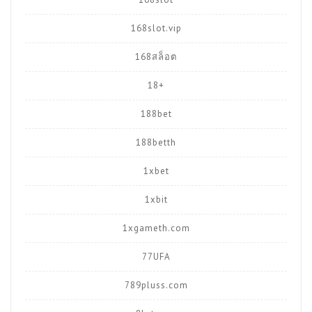
168slot.vip
168สล็อต
18+
188bet
188betth
1xbet
1xbit
1xgameth.com
77UFA
789pluss.com