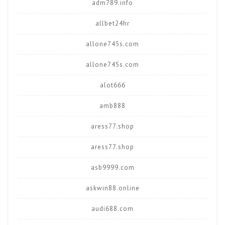
adm789.info
allbet24hr
allone745s.com
allone745s.com
alot666
amb888
aress77.shop
aress77.shop
asb9999.com
askwin88.online
audi688.com