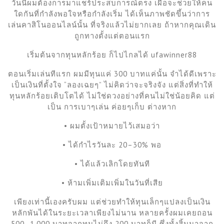
วันนี้ผมต้องการมาแชร์ประสบการณ์ตรง เผื่อจะช่วยให้คน
ใดกันที่กำลังพอใจหรือกำลังเริ่ม ได้เห็นภาพชัดขึ้นว่าการ
เล่นคาสิโนออนไลน์นั้น ที่จริงแล้วไม่ยากเลย ถ้าหากคุณเดิน
ถูกทางตั้งแต่ตอนแรก
เริ่มต้นจากทุนหลักร้อย ก็ไปไกลได้ ufawinner88
ตอนเริ่มเล่นทีแรก ผมมีทุนแค่ 300 บาทแค่นั้น จำได้ดีเพราะ
เป็นเงินที่ตั้งใจ “ลองเฉยๆ” ไม่คิดว่าจะจริงจัง แต่สิ่งที่ทำให้
ทุนหลักร้อยเติบโตได้ ไม่ใช่ดวงอย่างที่คนไม่ใช่น้อยคิด แต่
เป็น การเบาๆเล่น ค่อยๆเก็บ ต่างหาก
• ผมตั้งเป้าหมายไว้เสมอว่า
• ได้กำไรวันละ 20–30% พอ
• ได้แล้วเลิกโดยทันที
• ห้ามเพิ่มเติมเพิ่มในวันที่เสีย
เพียงเท่านี้เองครับผม แต่ช่วยทำให้ทุนเล็กๆแปลงเป็นเงิน
หลักพันได้ในระยะเวลาเพียงไม่นาน หลายครั้งผมเคยถอน
500–1,000 บาทจากทุนไม่ถึง 200 บาทก็มี ซึ่งทั้งสิ้นมาจาก