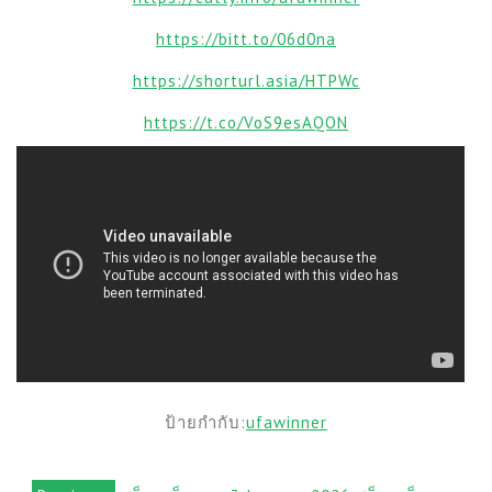
https://bitt.to/06d0na
https://shorturl.asia/HTPWc
https://t.co/VoS9esAQON
ป้ายกำกับ:
ufawinner