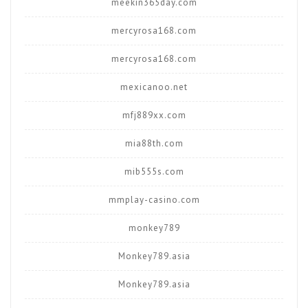
meekin365day.com
mercyrosa168.com
mercyrosa168.com
mexicanoo.net
mfj889xx.com
mia88th.com
mib555s.com
mmplay-casino.com
monkey789
Monkey789.asia
Monkey789.asia