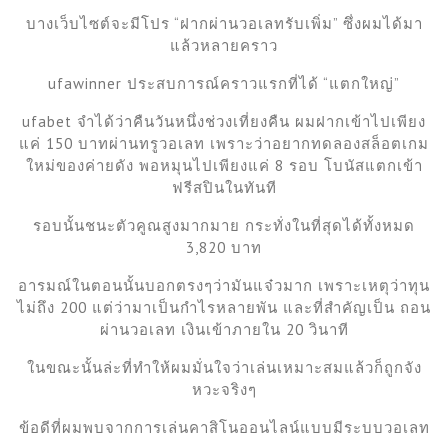
บางเว็บไซต์จะมีโปร “ฝากผ่านวอเลทรับเพิ่ม” ซึ่งผมได้มา
แล้วหลายคราว
ufawinner ประสบการณ์คราวแรกที่ได้ “แตกใหญ่”
ufabet จำได้ว่าคืนวันหนึ่งช่วงเที่ยงคืน ผมฝากเข้าไปเพียง
แค่ 150 บาทผ่านทรูวอเลท เพราะว่าอยากทดลองสล็อตเกม
ใหม่ของค่ายดัง พอหมุนไปเพียงแค่ 8 รอบ โบนัสแตกเข้า
ฟรีสปินในทันที
รอบนั้นชนะตัวคูณสูงมากมาย กระทั่งในที่สุดได้ทั้งหมด
3,820 บาท
อารมณ์ในตอนนั้นบอกตรงๆว่ามันแจ๋วมาก เพราะเหตุว่าทุน
ไม่ถึง 200 แต่ว่ามาเป็นกำไรหลายพัน และที่สำคัญเป็น ถอน
ผ่านวอเลท เงินเข้าภายใน 20 วินาที
ในขณะนั้นล่ะที่ทำให้ผมมั่นใจว่าเล่นเหมาะสมแล้วก็ถูกจัง
หวะจริงๆ
ข้อดีที่ผมพบจากการเล่นคาสิโนออนไลน์แบบมีระบบวอเลท