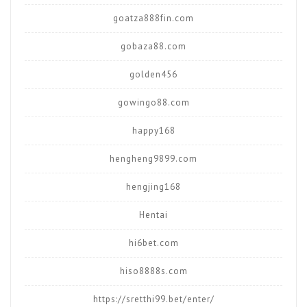
goatza888fin.com
gobaza88.com
golden456
gowingo88.com
happy168
hengheng9899.com
hengjing168
Hentai
hi6bet.com
hiso8888s.com
https://sretthi99.bet/enter/