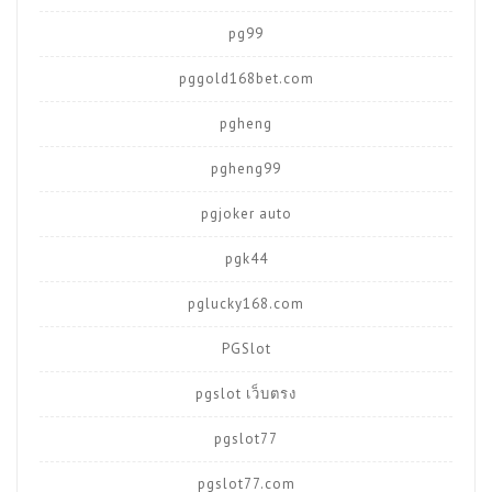
pg99
pggold168bet.com
pgheng
pgheng99
pgjoker auto
pgk44
pglucky168.com
PGSlot
pgslot เว็บตรง
pgslot77
pgslot77.com