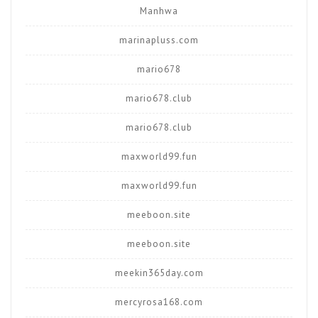
Manhwa
marinapluss.com
mario678
mario678.club
mario678.club
maxworld99.fun
maxworld99.fun
meeboon.site
meeboon.site
meekin365day.com
mercyrosa168.com