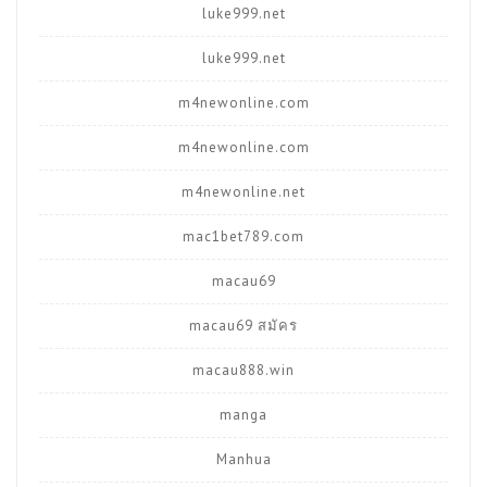
luke999.net
luke999.net
m4newonline.com
m4newonline.com
m4newonline.net
mac1bet789.com
macau69
macau69 สมัคร
macau888.win
manga
Manhua