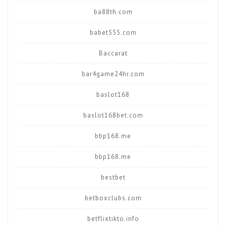
ba88th.com
babet555.com
Baccarat
bar4game24hr.com
baslot168
baslot168bet.com
bbp168.me
bbp168.me
bestbet
betboxclubs.com
betflixtikto.info