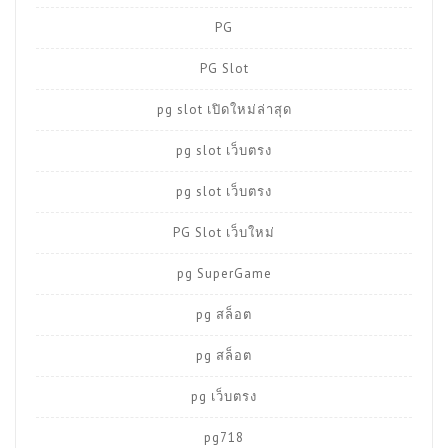
PG
PG Slot
pg slot เปิดใหม่ล่าสุด
pg slot เว็บตรง
pg slot เว็บตรง
PG Slot เว็บใหม่
pg SuperGame
pg สล็อต
pg สล็อต
pg เว็บตรง
pg718