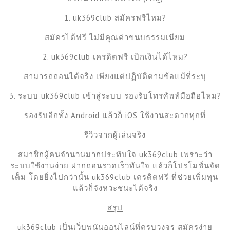
1. uk369club สมัครฟรีไหม?
สมัครได้ฟรี ไม่มีคุณค่าขนบธรรมเนียม
2. uk369club เครดิตฟรี เบิกเงินได้ไหม?
สามารถถอนได้จริง เพียงแต่ปฏิบัติตามข้อแม้ที่ระบุ
3. ระบบ uk369club เข้าสู่ระบบ รองรับโทรศัพท์มือถือไหม?
รองรับอีกทั้ง Android แล้วก็ iOS ใช้งานสะดวกทุกที่
รีวิวจากผู้เล่นจริง
สมาชิกผู้คนจำนวนมากประทับใจ uk369club เพราะว่า
ระบบใช้งานง่าย ฝากถอนรวดเร็วทันใจ แล้วก็โปรโมชั่นจัด
เต็ม โดยยิ่งไปกว่านั้น uk369club เครดิตฟรี ที่ช่วยเพิ่มทุน
แล้วก็จังหวะชนะได้จริง
สรุป
uk369club เป็นเว็บพนันออนไลน์ที่ครบวงจร สมัครง่าย