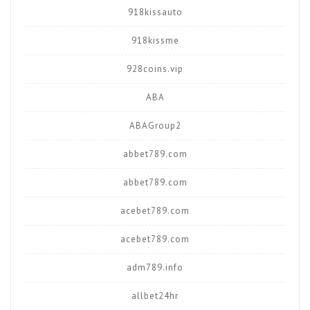
918kissauto
918kissme
928coins.vip
ABA
ABAGroup2
abbet789.com
abbet789.com
acebet789.com
acebet789.com
adm789.info
allbet24hr